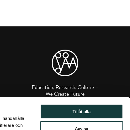
gram
Education, Research, Culture –
We Create Future
The Donner Institute for
Tillåt alla
Research in Religious and
illhandahålla
Cultural History is a private
ifierare och
research institute attached to
Avvisa