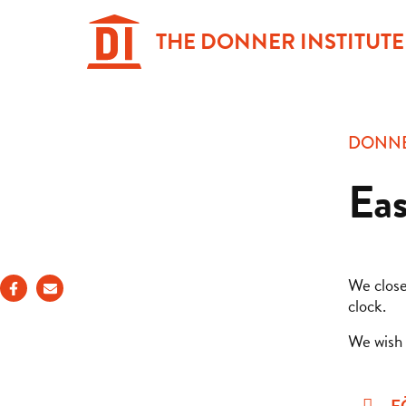
Hoppa
till
THE DONNER INSTITUTE
innehåll
DONNE
Eas
We close
clock.
We wish 
F