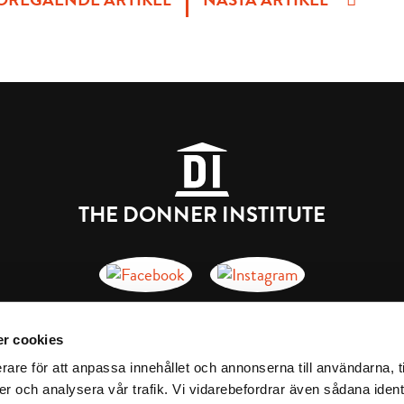
THE DONNER INSTITUTE
Donnerska institutet på Facebook
Donnerska institutet på insta
Porthansgatan 3, 20500 Turku
r cookies
Privacy Policy
rare för att anpassa innehållet och annonserna till användarna, t
er och analysera vår trafik. Vi vidarebefordrar även sådana ident
donner.institute@abo.fi