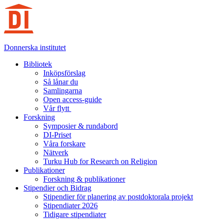
Hoppa
till
innehåll
Donnerska institutet
Bibliotek
Inköpsförslag
Så lånar du
Samlingarna
Open access-guide
Vår flytt
Forskning
Symposier & rundabord
DI-Priset
Våra forskare
Nätverk
Turku Hub for Research on Religion
Publikationer
Forskning & publikationer
Stipendier och Bidrag
Stipendier för planering av postdoktorala projekt
Stipendiater 2026
Tidigare stipendiater