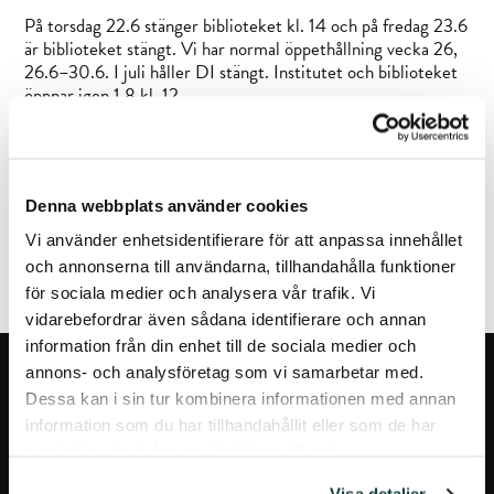
På torsdag 22.6 stänger biblioteket kl. 14 och på fredag 23.6
är biblioteket stängt. Vi har normal öppethållning vecka 26,
26.6–30.6. I juli håller DI stängt. Institutet och biblioteket
öppnar igen 1.8 kl. 12.
Vi önskar alla en riktigt skön midsommar och en vilsam
sommarledighet!
Denna webbplats använder cookies
FÖREGÅENDE ARTIKEL
NÄSTA ARTIKEL
Vi använder enhetsidentifierare för att anpassa innehållet
och annonserna till användarna, tillhandahålla funktioner
för sociala medier och analysera vår trafik. Vi
vidarebefordrar även sådana identifierare och annan
information från din enhet till de sociala medier och
annons- och analysföretag som vi samarbetar med.
Dessa kan i sin tur kombinera informationen med annan
information som du har tillhandahållit eller som de har
samlat in när du har använt deras tjänster.