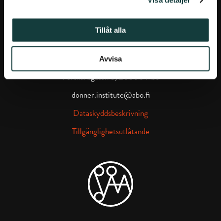
Visa detaljer
DONNERSKA INSTITUTET
Tillåt alla
Donnerska institutet på Facebook
Donnerska institutet på instagra
Avvisa
Porthansgatan 3, 20500 Åbo
donner.institute@abo.fi
Dataskyddsbeskrivning
Tillgänglighetsutlåtande