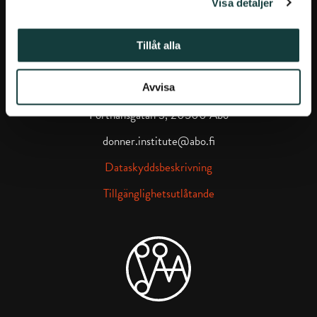
Visa detaljer
DONNERSKA INSTITUTET
Tillåt alla
Donnerska institutet på Facebook
Donnerska institutet på instagra
Avvisa
Porthansgatan 3, 20500 Åbo
donner.institute@abo.fi
Dataskyddsbeskrivning
Tillgänglighetsutlåtande