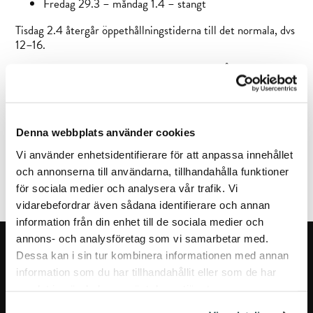
Fredag 29.3 – måndag 1.4 – stängt
Tisdag 2.4 återgår öppethållningstiderna till det normala, dvs
12–16.
Böcker från vårt bibliotek kan returneras till Åbo Akademis
bibliotek.
Glad påsk!
Denna webbplats använder cookies
Vi använder enhetsidentifierare för att anpassa innehållet
FÖREGÅENDE ARTIKEL
NÄSTA ARTIKEL
och annonserna till användarna, tillhandahålla funktioner
för sociala medier och analysera vår trafik. Vi
vidarebefordrar även sådana identifierare och annan
information från din enhet till de sociala medier och
annons- och analysföretag som vi samarbetar med.
Dessa kan i sin tur kombinera informationen med annan
information som du har tillhandahållit eller som de har
samlat in när du har använt deras tjänster.