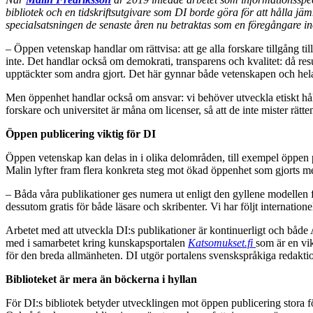
bibliotek och en tidskriftsutgivare som DI borde göra för att hålla jäm
specialsatsningen de senaste åren nu betraktas som en föregångare 
– Öppen vetenskap handlar om rättvisa: att ge alla forskare tillgång ti
inte. Det handlar också om demokrati, transparens och kvalitet: då res
upptäckter som andra gjort. Det här gynnar både vetenskapen och hela
Men öppenhet handlar också om ansvar: vi behöver utveckla etiskt hållba
forskare och universitet är måna om licenser, så att de inte mister rätten
Öppen publicering viktig för DI
Öppen vetenskap kan delas in i olika delområden, till exempel öppen 
Malin lyfter fram flera konkreta steg mot ökad öppenhet som gjorts me
– Båda våra publikationer ges numera ut enligt den gyllene modellen fö
dessutom gratis för både läsare och skribenter. Vi har följt internat
Arbetet med att utveckla DI:s publikationer är kontinuerligt och både
med i samarbetet kring kunskapsportalen
Katsomukset.fi
som är en vi
för den breda allmänheten. DI utgör portalens svenskspråkiga redaktio
Biblioteket är mera än böckerna i hyllan
För DI:s bibliotek betyder utvecklingen mot öppen publicering stora f