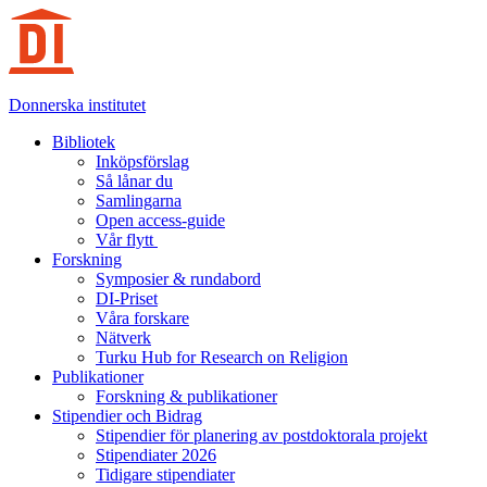
Hoppa
till
innehåll
Donnerska institutet
Bibliotek
Inköpsförslag
Så lånar du
Samlingarna
Open access-guide
Vår flytt
Forskning
Symposier & rundabord
DI-Priset
Våra forskare
Nätverk
Turku Hub for Research on Religion
Publikationer
Forskning & publikationer
Stipendier och Bidrag
Stipendier för planering av postdoktorala projekt
Stipendiater 2026
Tidigare stipendiater