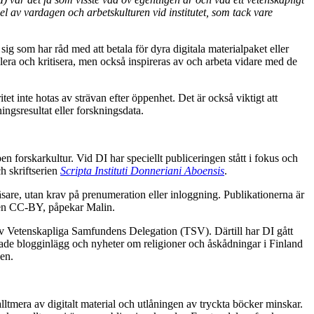
del av vardagen och arbetskulturen vid institutet, som tack vare
ig som har råd med att betala för dyra digitala materialpaket eller
lera och kritisera, men också inspireras av och arbeta vidare med de
et inte hotas av strävan efter öppenhet. Det är också viktigt att
ningsresultat eller forskningsdata.
n forskarkultur. Vid DI har speciellt publiceringen stått i fokus och
h skriftserien
Scripta Instituti Donneriani Aboensis
.
äsare, utan krav på prenumeration eller inloggning. Publikationerna är
ensen CC-BY, påpekar Malin.
 av Vetenskapliga Samfundens Delegation (TSV). Därtill har DI gått
erade blogginlägg och nyheter om religioner och åskådningar i Finland
nen.
ltmera av digitalt material och utlåningen av tryckta böcker minskar.