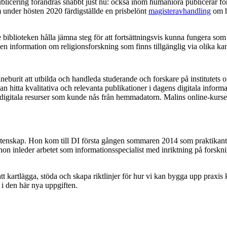
icering förändras snabbt just nu: också inom humaniora publicerar fors
 under hösten 2020 färdigställde en prisbelönt
magisteravhandling
om h
blioteken hålla jämna steg för att fortsättningsvis kunna fungera som r
l den information om religionsforskning som finns tillgänglig via olika k
eburit att utbilda och handleda studerande och forskare på institutets om
n hitta kvalitativa och relevanta publikationer i dagens digitala info
digitala resurser som kunde nås från hemmadatorn. Malins online-kurser i
etenskap. Hon kom till DI första gången sommaren 2014 som praktikant 
å hon inleder arbetet som informationsspecialist med inriktning på fors
 att kartlägga, stöda och skapa riktlinjer för hur vi kan bygga upp prax
s i den här nya uppgiften.