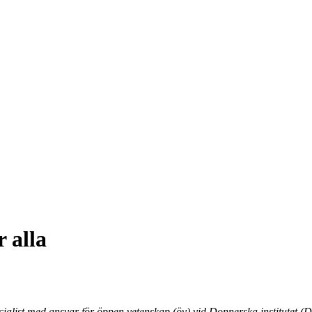
r alla
alist med ansvar för öppen vetenskap (öv) vid Donnerska institutet (DI)