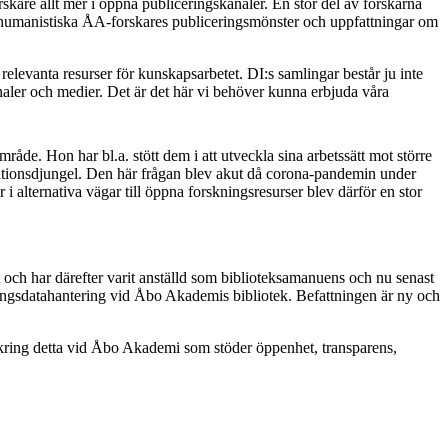
kare allt mer i öppna publiceringskanaler. En stor del av forskarna
umanistiska ÅA-forskares publiceringsmönster och uppfattningar om
elevanta resurser för kunskapsarbetet. DI:s samlingar består ju inte
analer och medier. Det är det här vi behöver kunna erbjuda våra
råde. Hon har bl.a. stött dem i att utveckla sina arbetssätt mot större
rmationsdjungel. Den här frågan blev akut då corona-pandemin under
 alternativa vägar till öppna forskningsresurser blev därför en stor
och har därefter varit anställd som biblioteksamanuens och nu senast
kningsdatahantering vid Åbo Akademis bibliotek. Befattningen är ny och
is kring detta vid Åbo Akademi som stöder öppenhet, transparens,