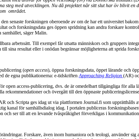
na steg med utvecklingen. Nu då projektet når sitt slut har öv blivit en 
inom området.
ll den senaste forskningen oberoende av om de har ett universitet bakom s
ultat och forskningsdata ges öppen spridning kan andra forskare kontrol
 samhället, säger Malin.
ra arbetssätt. Till exempel får utsatta människors och gruppers integrit
 till sina resultat eller i onödan begränsar möjligheterna att sprida forsk
publicering (
open access
), öppna forskningsdata, öppet lärande och öppe
d de egna publikationerna: e-tidskriften
Approaching Religion
(AR) oc
r open access-publicering, dvs. de är omedelbart tillgängliga för alla l
ionella rekommendationer och övergått till den öppnaste publiceringslic
 AR och Scripta ges idag ut via plattformen Journal.fi som upprätthålls
ktig kanal för samhällsdialog idag. I portalen publiceras forskningsbas
n och ser till att en levande tvåspråkighet förverkligas i kommunikatio
örändringar. Forskare, även inom humaniora och teologi, använder sig al