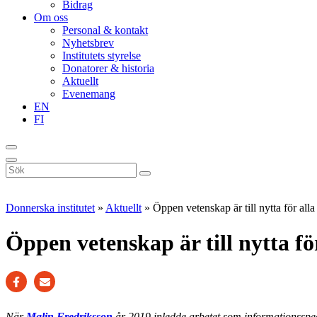
Bidrag
Om oss
Personal & kontakt
Nyhetsbrev
Institutets styrelse
Donatorer & historia
Aktuellt
Evenemang
EN
FI
Sök
på
webbplatsen
Donnerska institutet
»
Aktuellt
»
Öppen vetenskap är till nytta för alla
Öppen vetenskap är till nytta fö
När
Malin Fredriksson
år 2019 inledde arbetet som informationsspeci