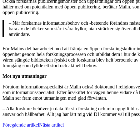
Också forskarnas publiceringsmönster och uppfattningar om öppen publ
håller med om potentialen med öppen publicering, berättar Malin, som
öppen publicering.
– När forskarnas informationsbehov och -beteende förändras måste bi
bara av de böcker som står i våra hyllor, utan sträcker sig över al
användare.
För Malins del har arbetet med att främja en öppen forskningskultur inn
öppenhet genom hela forskningsprocessen och utbildat dem i hur de ka
våren stängde biblioteken fysiskt och forskarna blev helt beroende av 
framgång som fyllde ett stort och aktuellt behov.
Mot nya utmaningar
Förutom informationsspecialist är Malin också doktorand i religionsv
som informationsspecialist. Efter årsskiftet för vägen henne vidare d
Malin ser fram emot utmaningen med glad förväntan.
– Alla forskare behöver ju data för sin forskning och min uppgift blir
ansvar och hållbarhet. Allt jag har lärt mig vid DI kommer väl till pas
Föregående artikel
Nästa artikel