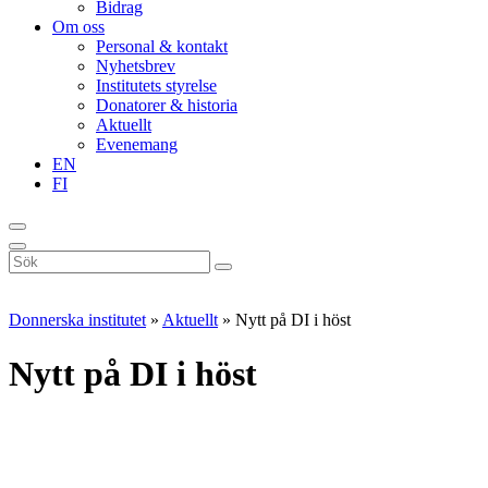
Bidrag
Om oss
Personal & kontakt
Nyhetsbrev
Institutets styrelse
Donatorer & historia
Aktuellt
Evenemang
EN
FI
Sök
på
webbplatsen
Donnerska institutet
»
Aktuellt
»
Nytt på DI i höst
Nytt på DI i höst