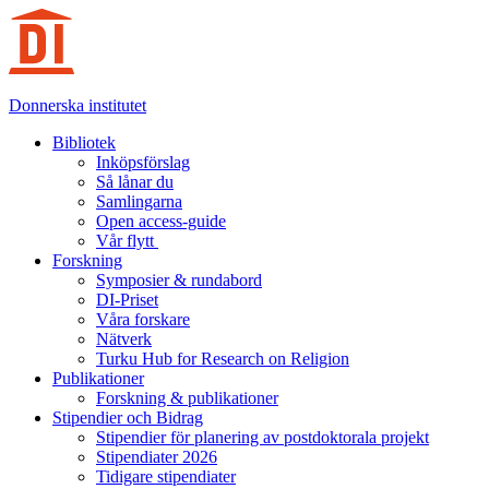
Hoppa
till
innehåll
Donnerska institutet
Bibliotek
Inköpsförslag
Så lånar du
Samlingarna
Open access-guide
Vår flytt
Forskning
Symposier & rundabord
DI-Priset
Våra forskare
Nätverk
Turku Hub for Research on Religion
Publikationer
Forskning & publikationer
Stipendier och Bidrag
Stipendier för planering av postdoktorala projekt
Stipendiater 2026
Tidigare stipendiater