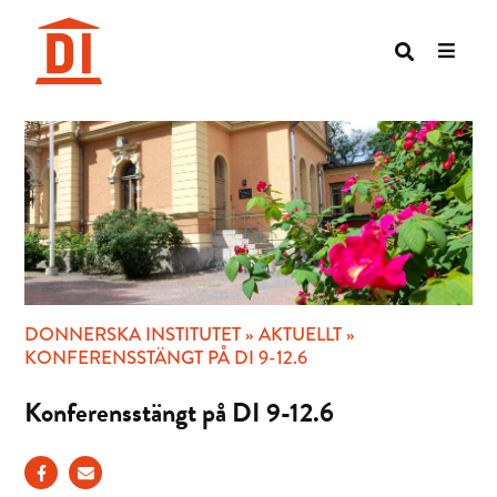
Hoppa
till
innehåll
DONNERSKA INSTITUTET
»
AKTUELLT
»
KONFERENSSTÄNGT PÅ DI 9-12.6
Konferensstängt på DI 9-12.6