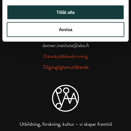
Donnerska institutet på Facebook
Donnerska institutet på instagra
Tillåt alla
Avvisa
Porthansgatan 3, 20500 Åbo
donner.institute@abo.fi
Dataskyddsbeskrivning
Tillgänglighetsutlåtande
Utbildning, forskning, kultur – vi skapar framtid