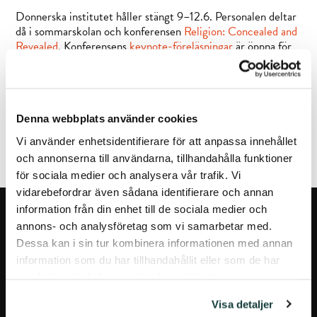
Donnerska institutet håller stängt 9–12.6. Personalen deltar
då i sommarskolan och konferensen
Religion: Concealed and
Revealed
. Konferensens
keynote-föreläsningar
är öppna för
alla. Böcker till DI:s bibliotek kan returneras till Åbo
Akademis bibliotek.
Denna webbplats använder cookies
FÖREGÅENDE ARTIKEL
NÄSTA ARTIKEL
Vi använder enhetsidentifierare för att anpassa innehållet
och annonserna till användarna, tillhandahålla funktioner
för sociala medier och analysera vår trafik. Vi
vidarebefordrar även sådana identifierare och annan
information från din enhet till de sociala medier och
annons- och analysföretag som vi samarbetar med.
Dessa kan i sin tur kombinera informationen med annan
information som du har tillhandahållit eller som de har
samlat in när du har använt deras tjänster.
Visa detaljer
DONNERSKA INSTITUTET