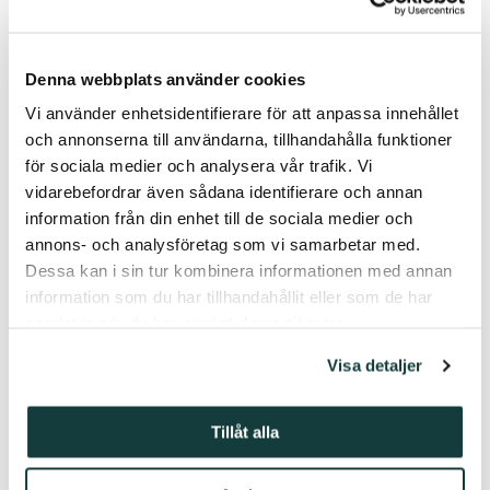
– Prof. Elias Bongmba, Rice University, USA.
– Prof. Siv Ellen Kraft, The Arctic University of Norway.
Denna webbplats använder cookies
Vi använder enhetsidentifierare för att anpassa innehållet
The summer school is arranged as a joint venture between
three different research bodies in Åbo/Turku:
och annonserna till användarna, tillhandahålla funktioner
för sociala medier och analysera vår trafik. Vi
– Centre for the Study of Christian Cultures (CSCC) at the
vidarebefordrar även sådana identifierare och annan
University of Turku
information från din enhet till de sociala medier och
– Polin Institute for Theological Research at Åbo Akademi
annons- och analysföretag som vi samarbetar med.
University
Dessa kan i sin tur kombinera informationen med annan
information som du har tillhandahållit eller som de har
– Donner Institute for Research in Religion and Culture
samlat in när du har använt deras tjänster.
(DI).
Visa detaljer
Abstract deadline 15 January, 2023
Tillåt alla
Letters of acceptance will be posted no later than 31
January, 2023
Submission of 500-word synopsis by doctoral