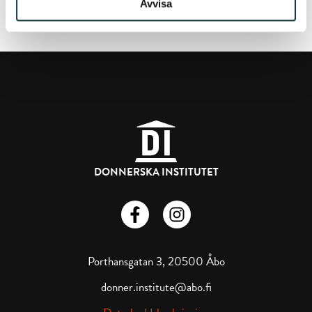
Avvisa
candidates no later than 7 May, 2023.
DONNERSKA INSTITUTET
Donnerska institutet på Facebook
Donnerska institutet på instagra
Porthansgatan 3, 20500 Åbo
donner.institute@abo.fi