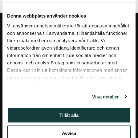
Denna webbplats använder cookies
Vi använder enhetsidentifierare för att anpassa innehållet
och annonserna till användarna, tillhandahålla funktioner
för sociala medier och analysera vår trafik. Vi
vidarebefordrar även sådana identifierare och annan
information från din enhet till de sociala medier och
annons- och analysföretag som vi samarbetar med.
DONNERSKA INSTITUTET
Dessa kan i sin tur kombinera informationen med annan
information som du har tillhandahållit eller som de har
Donnerska institutet på Facebook
Donnerska institutet på instagra
samlat in när du har använt deras tjänster.
Visa detaljer
Porthansgatan 3, 20500 Åbo
donner.institute@abo.fi
Tillåt alla
Dataskyddsbeskrivning
Avvisa
Tillgänglighetsutlåtande