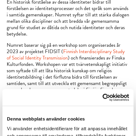
En historisk förståelse av dessa identiteter bidrar till
förståelsen av identitetsprocesser och det språk som används
i samtida gemenskaper. Numret syftar till att stärka dialogen
mellan olika discipliner och att bredda vår gemensamma
grund för studiet av dåtida och nutida identiteter och deras
betydelse.
Numret baserar sig på en workshop som organiserades år
2023 av projektet FIDSIT (
Finnish Interdisciplinary Study
of Social Identity Transmission
) och finansierades av Finska
Kulturfonden. Workshopen var ett tvärvetenskapligt initiativ
som syftade till att låta historisk kunskap om religiös
identitetsbildning i det förflutna bidra till förståelsen av
samtiden, samt till att utveckla ett gemensamt begreppsligt
ramverk och en gemensam metodologi för jämförande
studier.
Bidragande författare är
Teemu Pauha
(Helsingfors
universitet),
Anoo Niskanen
(Åbo Akademi),
Ilkka
Denna webbplats använder cookies
Lindstedt
(Helsingfors universitet),
Karmela Liebkind
(Helsingfors universitet),
Zdeňka Špiclová
(University of
Vi använder enhetsidentifierare för att anpassa innehållet
West Bohemia),
Nina Nikki
(Umeå universitet),
Vojtěch
och annonserna till användarna, tillhandahålla funktioner