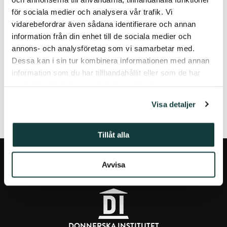
Kaše
(University of West Bohemia),
Jan Tvrz
(University of
för sociala medier och analysera vår trafik. Vi
West Bohemia) and
Sini Mikkola
(Östra Finlands
vidarebefordrar även sådana identifierare och annan
universitet). Det tematiska numret har sammanställts och
redigerats av gästredaktörerna
Jutta Jokiranta
(Helsingfors
information från din enhet till de sociala medier och
universitet),
Nini Nikki
(Umeå universitet) och
Teemu
annons- och analysföretag som vi samarbetar med.
Pauha
(Helsingfors universitet).
Dessa kan i sin tur kombinera informationen med annan
information som du har tillhandahållit eller som de har
samlat in när du har använt deras tjänster.
FÖREGÅENDE ARTIKEL
NÄSTA ARTIKEL
Visa detaljer
Tillåt alla
Avvisa
DONNERSKA INSTITUTET