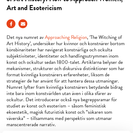
Art and Esotericism
Det nya numret av
Approaching Religion
, ‘The Witching of
Art History’, undersöker hur kvinnor och konstnärer bortom
könsbinariteter har navigerat konstnärliga och ockulta
subjektiviteter, identiteter och handlingsutrymmen inom
konst och ockultur sedan 1800-talet. Artiklarna belyser de
mekanismer, strukturer och diskursiva distinktioner som har
format kvinnliga konstnärers erfarenheter, liksom de
strategier de har använt för att hantera dessa utmaningar.
Numret lyfter fram kvinnliga konstnärers betydande bidrag
inte bara inom konstvärlden utan även i olika sfärer av
ockultur. Det introducerar också nya begreppsramar för
studiet av konst och esoterism – såsom feministisk
ekoestetik, magisk futuristisk konst och ”sökaren som
väverska” – tillsammans med perspektiv som utmanar
manscentrerade narrativ.